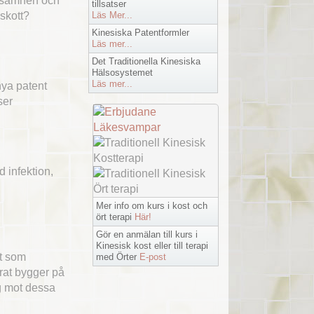
ingsämnen och
tillsatser
lskott?
Läs Mer...
Kinesiska Patentformler
Läs mer...
Det Traditionella Kinesiska
Hälsosystemet
Läs mer...
nya patent
ser
id infektion,
Mer info om kurs i kost och
ört terapi
Här!
Gör en anmälan till kurs i
Kinesisk kost eller till terapi
et som
med Örter
E-post
arat bygger på
ng mot dessa