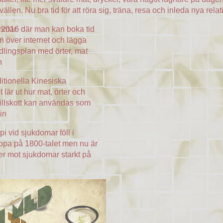
vällen. Nu bra tid för att röra sig, träna, resa och inleda nya relat
 2016 där man kan boka tid
ommar
on över internet och lägga
lingsplan med örter, mat
n
ditionella Kinesiska
lär ut hur mat, örter och
tillskott kan användas som
in
pi vid sjukdomar föll i
ropa på 1800-talet men nu är
er mot sjukdomar starkt på