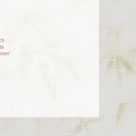
ch
ta
drom"