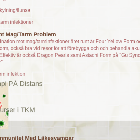
rkylning/flunsa
ot Mag/Tarm Problem
nation mot mag/tarminfektioner året runt är Four Yellow Form o
orm, också bra vid resor för att förebygga och och behandla aku
Effektiv är också Dragon Pearls samt Astachi Form på "Gu Syn
r"
rm infektion
api PÅ Distans
urser i TKM
Immunitet Med Läkesvampar