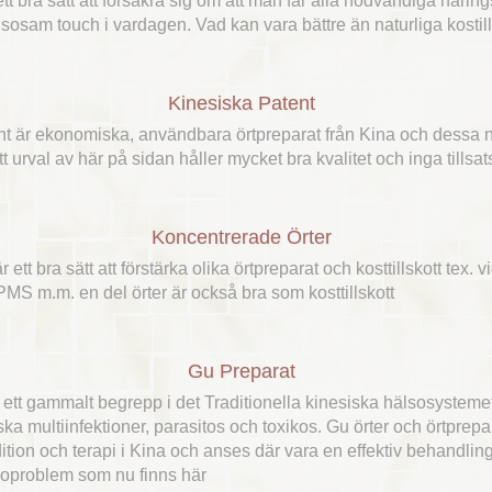
r ett bra sätt att försäkra sig om att man får alla nödvändiga när
älsosam touch i vardagen. Vad kan vara bättre än naturliga kostil
Kinesiska Patent
nt är ekonomiska, användbara örtpreparat från Kina och dessa 
t urval av här på sidan håller mycket bra kvalitet och inga tillsat
Koncentrerade Örter
 ett bra sätt att förstärka olika örtpreparat och kosttillskott tex. v
, PMS m.m. en del örter är också bra som kosttillskott
Gu Preparat
ett gammalt begrepp i det Traditionella kinesiska hälsosystem
ska multiinfektioner, parasitos och toxikos. Gu örter och örtprep
tion och terapi i Kina och anses där vara en effektiv behandli
soproblem som nu finns här