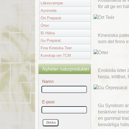
Kosttillskott ä
Läkesvampar
för att ge en h
Ayurveda
Ört Preparat
Örter
Bi Hälsa
Kinesiska pate
Gu Preparat
som det finns et
Fina Kineiska Teer
Kunskap om TCM
Nyheter naturprodukter
Enskilda örter är
hosta, trötthet
Namn
E-post
Gu Syndrom är 
beskriver kroni
en gammal tradi
besvärliga häl