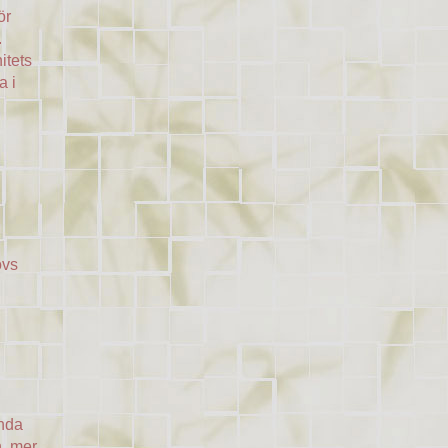
ör
.
itets
a i
övs
ända
n, mer