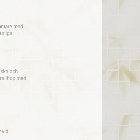
kammare med
urliga
tiska och
bra ihop med
 vid