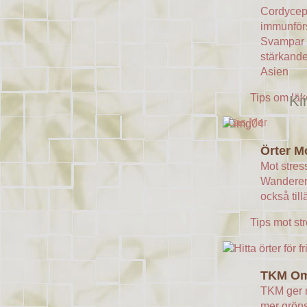
Cordyceps
immunförs
Svampar 
stärkande
Asien
Tips om lä
Ki
Läs Mer
Örter M
Mot stres
Wanderer
också til
Tips mot st
TKM O
TKM ger r
mer gröns