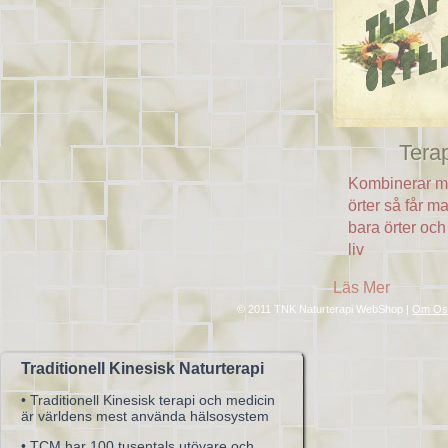
Tera
Kombinerar m
örter så får m
bara örter och 
liv
Läs Mer
© 2011 TNK Naturterapi WebShop |
Om Oss 
Traditionell Kinesisk Naturterapi
• Traditionell Kinesisk terapi och medicin
är världens mest använda hälsosystem
• TCM har 100 tusentals utövare och