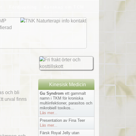
r
Fördjupning
Kunskap om TCM
Kinesisk Medicin
s och bli
Gu Syndrom
ett gammalt
namn i TKM för kroniska
t urval finns
multiinfektioner, parasitos och
mikrobiell toxikos...
Läs mer...
Presentation av Fina Teer
Läs mer...
Färsk Royal Jelly utan