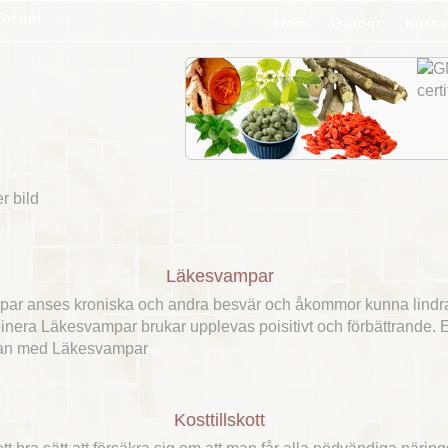
Hem
Guider
Kurse
Läkesvampar
r anses kroniska och andra besvär och åkommor kunna lindra
binera Läkesvampar brukar upplevas poisitivt och förbättrande. Et
idan med Läkesvampar
Kosttillskott