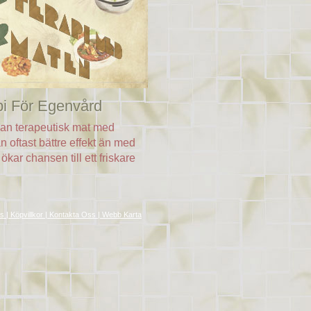
pi För Egenvård
an terapeutisk mat med
an oftast bättre effekt än med
ökar chansen till ett friskare
| Köpvillkor | Kontakta Oss | Webb Karta