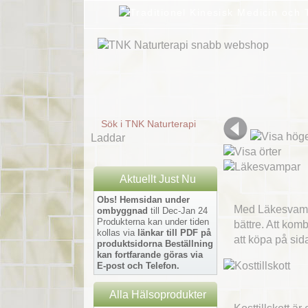
Sök i TNK Naturterapi
Laddar
Aktuellt Just Nu
Obs! Hemsidan under
Med Läkesvampa
ombyggnad
till Dec-Jan 24
Produkterna kan under tiden
bättre. Att kom
kollas via
länkar till PDF på
att köpa på s
produktsidorna
Beställning
kan fortfarande göras via
E-post och Telefon.
Alla Hälsoprodukter