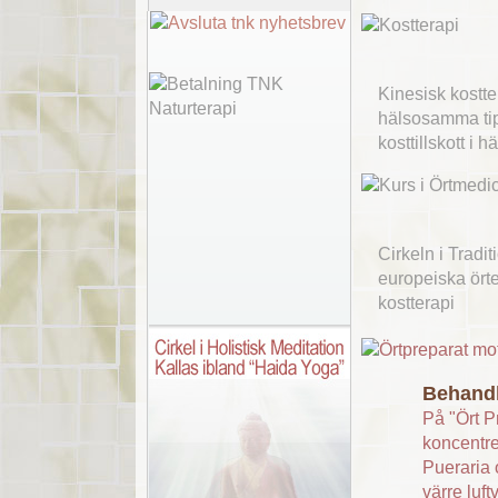
Kinesisk kostte
hälsosamma tips
kosttillskott i
Cirkeln i Tradi
europeiska örte
kostterapi
Behandl
På "Ört P
koncentre
Pueraria 
värre luft