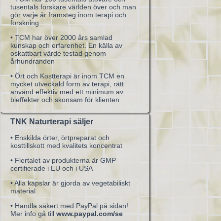
tusentals forskare världen över och man
gör varje år framsteg inom terapi och
forskning
• TCM har över 2000 års samlad
kunskap och erfarenhet. En källa av
oskattbart värde testad genom
århundranden
• Ört och Kostterapi är inom TCM en
mycket utveckald form av terapi, rätt
använd effektiv med ett minimum av
bieffekter och skonsam för klienten
TNK Naturterapi säljer
• Enskilda örter, örtpreparat och
kosttillskott med kvalitets koncentrat
• Flertalet av produkterna är GMP
certifierade i EU och i USA
• Alla kapslar är gjorda av vegetabiliskt
material
• Handla säkert med PayPal på sidan!
Mer info gå till
www.paypal.com/se