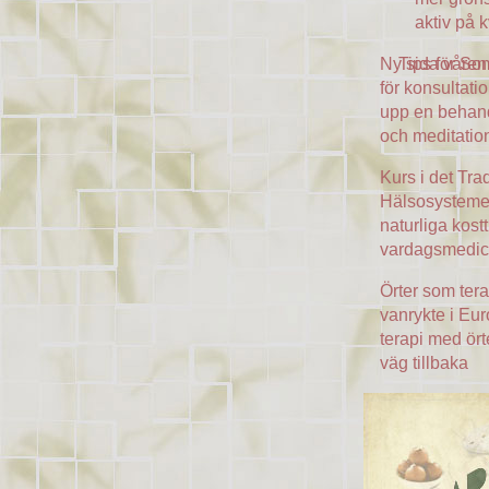
aktiv på k
Ny sida våren
Tips för S
för konsultati
upp en behand
och meditatio
Kurs i det Tra
Hälsosystemet 
naturliga kost
vardagsmedic
Örter som tera
vanrykte i Eu
terapi med ört
väg tillbaka