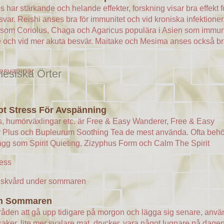
 har stärkande och helande effekter, forskning visar bra effekt f
var. Reishi anses bra för immunitet och vid kroniska infektioner
som Coriolus, Chaga och Agaricus populära i Asien som immun
 och vid mer akuta besvär. Maitake och Mesima anses också br
kesvampar
nesiska Örter
ot Stress För Avspänning
s, humörväxlingar etc. är Free & Easy Wanderer, Free & Easy
 Plus och Bupleurum Soothing Tea de mest använda. Ofta beh
lägg som Spirit Quieting, Zizyphus Form och Calm The Spirit
ress
m Sommaren
åden att gå upp tidigare på morgon och lägga sig senare, anv
aker, lite mer svalare mat, drycker, vara något lugnare på dage