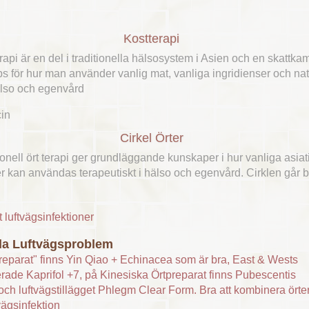
Kostterapi
rapi är en del i traditionella hälsosystem i Asien och en skatt
 för hur man använder vanlig mat, vanliga ingridienser och nat
 hälso och egenvård
Cirkel Örter
tionell ört terapi ger grundläggande kunskaper i hur vanliga asia
r kan användas terapeutiskt i hälso och egenvård. Cirklen går 
a Luftvägsproblem
reparat" finns Yin Qiao + Echinacea som är bra, East & Wests
rade Kaprifol +7, på Kinesiska Örtpreparat finns Pubescentis
och luftvägstillägget Phlegm Clear Form. Bra att kombinera örter
vägsinfektion