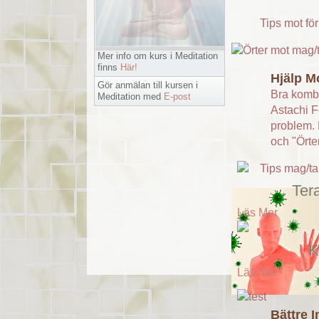
Tips mot fö
Mer info om kurs i Meditation
finns
Här!
Hjälp M
Gör anmälan till kursen i
Bra kombi
Meditation med
E-post
Astachi F
problem. 
och "Örte
Tips mag/ta
Ter
Läs Mer
K
Läs Mer
Bättre 